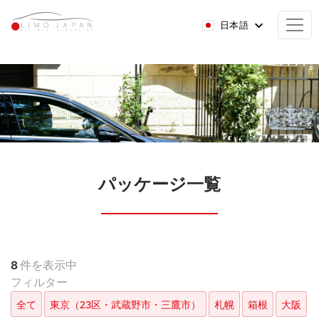
日本語
パッケージ一覧
8
件を表示中
フィルター
全て
東京（23区・武蔵野市・三鷹市）
札幌
箱根
大阪