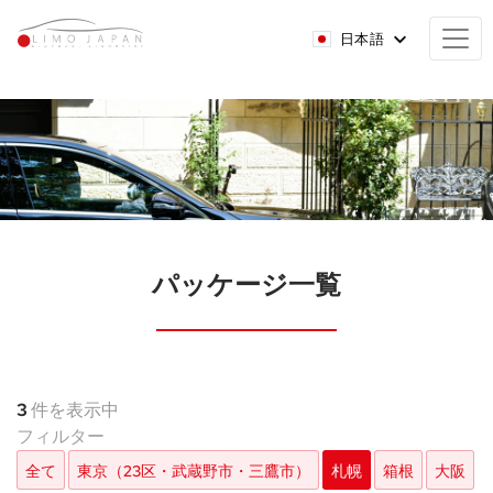
日本語
パッケージ一覧
3
件を表示中
フィルター
全て
東京（23区・武蔵野市・三鷹市）
札幌
箱根
大阪