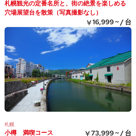
札幌観光の定番名所と、街の絶景を楽しめる
穴場展望台を散策（写真撮影なし）
16,999 ~ / 台
札幌
小樽 満喫コース
73,999 ~ / 台