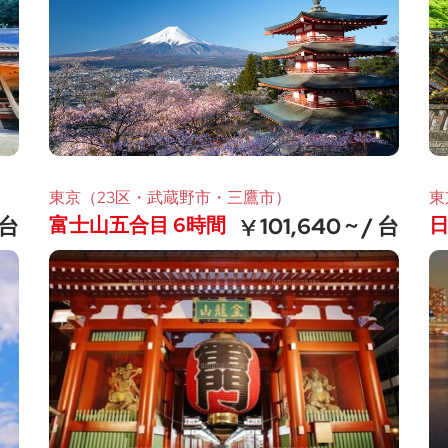
東京（23区・武蔵野市・三鷹市）
東
 台
富士山五合目 6時間
101,640 ~ / 台
日