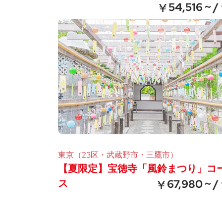
54,516 ~ /
東京（23区・武蔵野市・三鷹市）
【夏限定】宝徳寺「風鈴まつり」コ
ス
67,980 ~ /