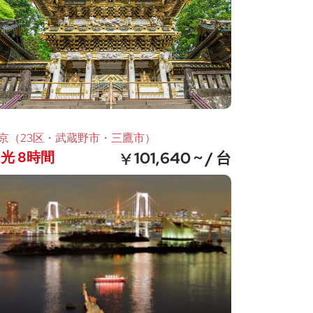
京（23区・武蔵野市・三鷹市）
光 8時間
101,640 ~ / 台