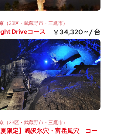
京（23区・武蔵野市・三鷹市）
ight Driveコース
34,320 ~ / 台
京（23区・武蔵野市・三鷹市）
【夏限定】鳴沢氷穴・富岳風穴 コー