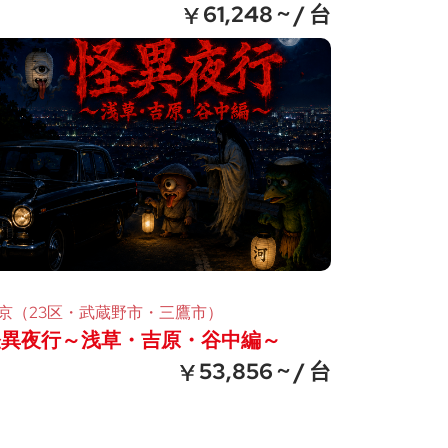
ス
61,248 ~ / 台
京（23区・武蔵野市・三鷹市）
怪異夜行～浅草・吉原・谷中編～
53,856 ~ / 台