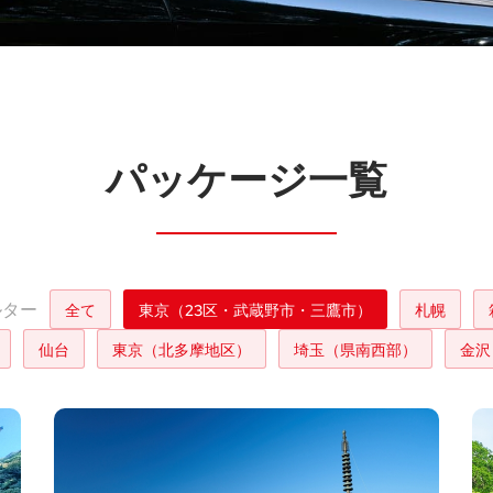
パッケージ一覧
ルター
全て
東京（23区・武蔵野市・三鷹市）
札幌
仙台
東京（北多摩地区）
埼玉（県南西部）
金沢