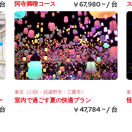
 台
阿寺満喫コース
67,980 ~ / 台
東京（23区・武蔵野市・三鷹市）
東
ー
室内で過ごす夏の快適プラン
 台
47,784 ~ / 台