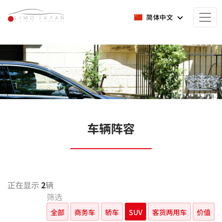
简体中文
车辆阵容
正在显示
2
辆
筛选
全部
商务车
轿车
SUV
客货两用车
价值